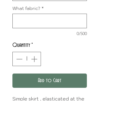
What fabric?
*
0/500
Quantity
*
Add to Cart
Simple skirt , elasticated at the
waist.
FABRIC CHOICE