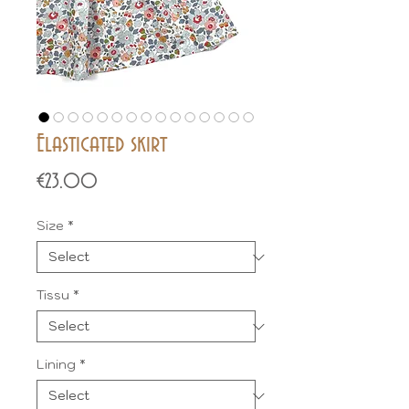
Elasticated skirt
Price
€23.00
Size
*
Tissu
*
Lining
*