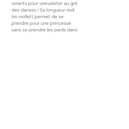
volants pour virevoleter au gré
des danses ! Sa longueur midi
(mi-mollet) permet de se
prendre pour une princesse
sans se prendre les pieds dans
sa jupe !
Liberty Nirvana, non doublée.
GUIDE DES TAILLES
Retrouvez le guide des tailles ici
:
GUIDE DES TAILLES
My account
Legal Notice
contact us
GTC
Size guide
Privacy Policy