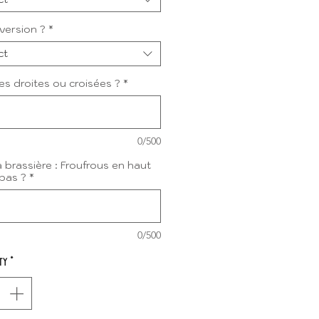
version ?
*
ct
les droites ou croisées ?
*
0/500
a brassière : Froufrous en haut
bas ?
*
0/500
ty
*