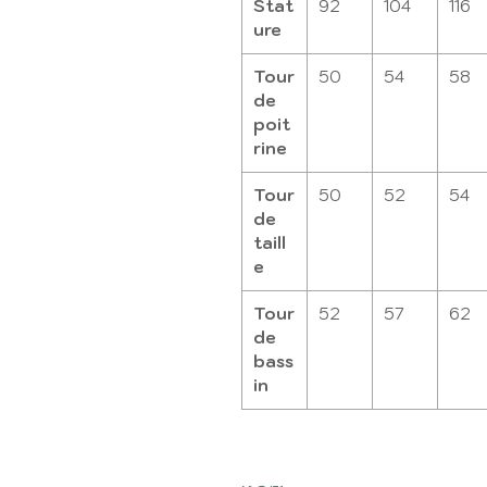
Stat
92
104
116
ure
Tour
50
54
58
de
poit
rine
Tour
50
52
54
de
taill
e
Tour
52
57
62
de
bass
in