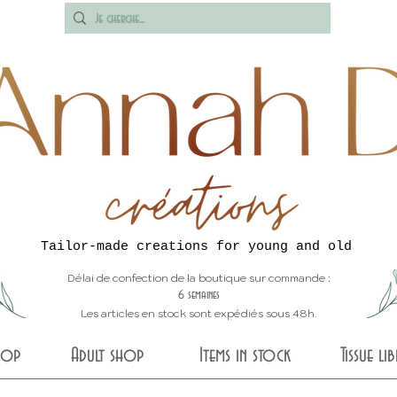
Tailor-made creations for young and old
Délai de confection de la boutique sur commande :
6 semaines
Les articles en stock sont expédiés sous 48h.
shop
Adult shop
Items in stock
Tissue li