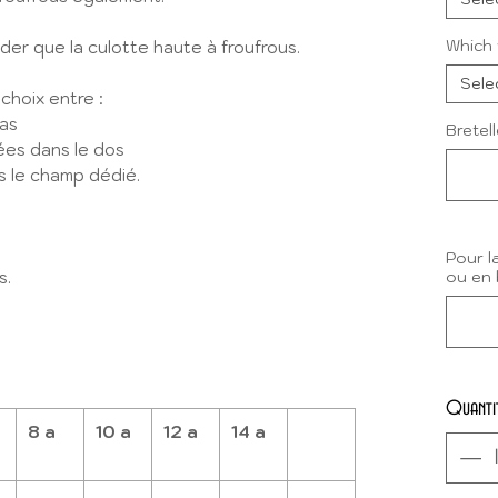
Which 
r que la culotte haute à froufrous.
Sele
 choix entre :
bas
Bretel
sées dans le dos
s le champ dédié.
Pour l
s.
ou en 
Quanti
8 a
10 a
12 a
14 a