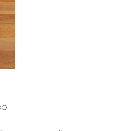
Price
.00
ct