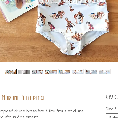
'Martine à la plage'
€39
Size
*
omposé d'une brassière à froufrous et d'une
froufrous également.
Sele