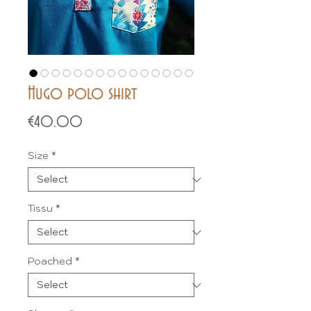
Hugo polo shirt
Price
€40.00
Size
*
Tissu
*
Poached
*