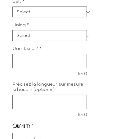
Belt
*
Lining
*
Quel tissu ?
*
0/500
Précisez la longueur sur mesure
si besoin (optional)
0/500
Quantity
*