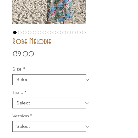
Robe Mélodie
Price
€39.00
Size
*
Tissu
*
Version
*