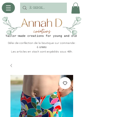
Tailor-made creations for young and old
Délai de confection de la boutique sur commande :
6 semaines
Les articles en stock sont expédiés sous 48h.