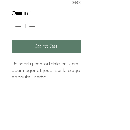
0/500
Quantity
*
Add to Cart
Un shorty confortable en lycra
pour nager et jouer sur la plage
en toute liberté.
CHOIX DU TISSU
Vous pouvez choisir
GUIDE DES TAILLES
votre tissu dans la
tissuthèque
Lycra
.
Pour choisir la taille de votre