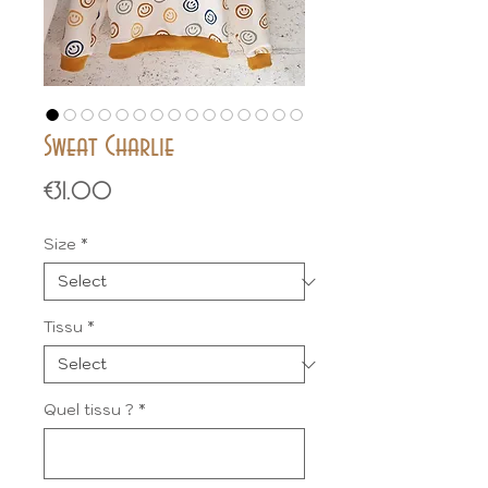
Sweat Charlie
Price
€31.00
Size
*
Tissu
*
Quel tissu ?
*