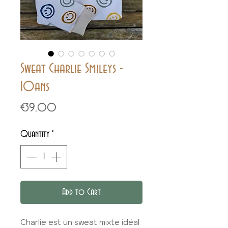
Sweat Charlie Smileys -
10ans
Price
€39.00
Quantity
*
Add to Cart
Charlie est un sweat mixte idéal