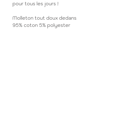
pour tous les jours !
Molleton tout doux dedans
95% coton 5% polyester
Détail original : 3 couleurs
différentes de bord-côte au
col, poignets et en bas !
GUIDE DES TAILLES
Retrouvez le guide des tailles ici
:
GUIDE DES TAILLES
My account
Legal Notice
contact us
GTC
Size guide
Privacy Policy