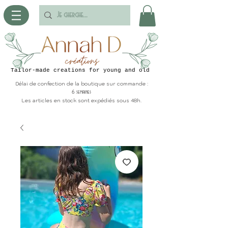
Tailor-made creations for young and old
Délai de confection de la boutique sur commande :
6 semaines
Les articles en stock sont expédiés sous 48h.