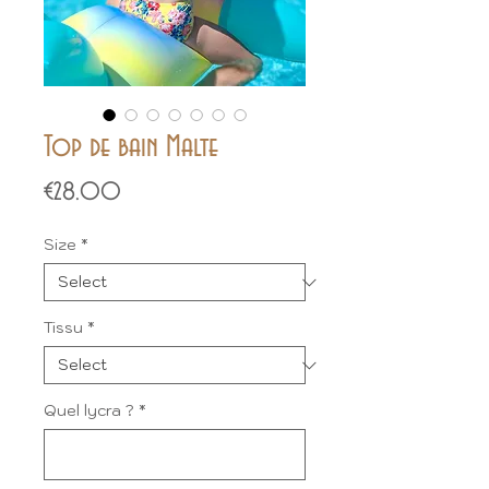
Top de bain Malte
Price
€28.00
Size
*
Tissu
*
Quel lycra ?
*