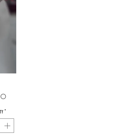
Price
00
ty
*