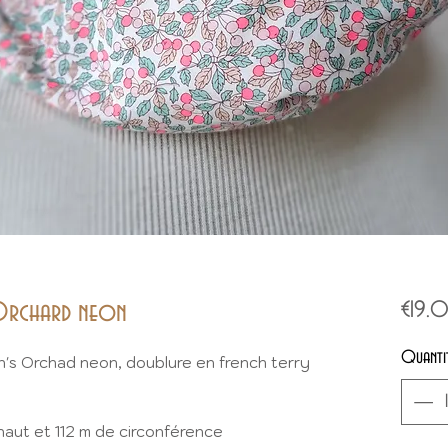
 Orchard neon
€19.
Quanti
n's Orchad neon, doublure en french terry
haut et 112 m de circonférence