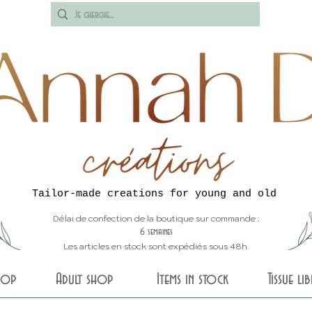
Tailor-made creations for young and old
Délai de confection de la boutique sur commande :
6 semaines
Les articles en stock sont expédiés sous 48h.
shop
Adult shop
Items in stock
Tissue li