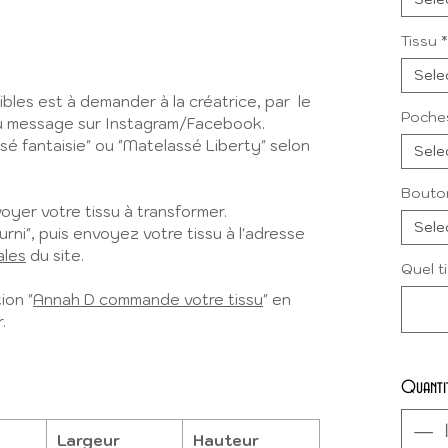
Tissu
*
Sele
ibles est à demander à la créatrice, par le
Poche
 ou message sur Instagram/Facebook.
sé fantaisie" ou "Matelassé Liberty" selon
Sele
Bouto
yer votre tissu à transformer.
Sele
urni", puis envoyez votre tissu à l'adresse
ales
du site.
Quel t
ion "
Annah D commande votre tissu
" en
.
Quanti
Largeur
Hauteur