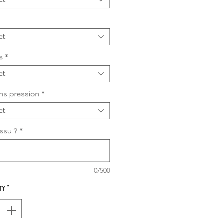
ct
s
*
ct
ns pression
*
ct
issu ?
*
0/500
ty
*