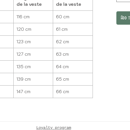
de la veste
de la veste
116 cm
60 cm
Add 
120 cm
61 cm
123 cm
62 cm
127 cm
63 cm
135 cm
64 cm
139 cm
65 cm
147 cm
66 cm
Loyalty program