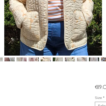
€119
Size
*
Sele