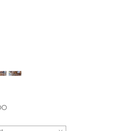
Price
.00
ct