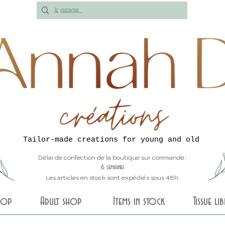
Tailor-made creations for young and old
Délai de confection de la boutique sur commande :
6 semaines
Les articles en stock sont expédiés sous 48h.
shop
Adult shop
Items in stock
Tissue li